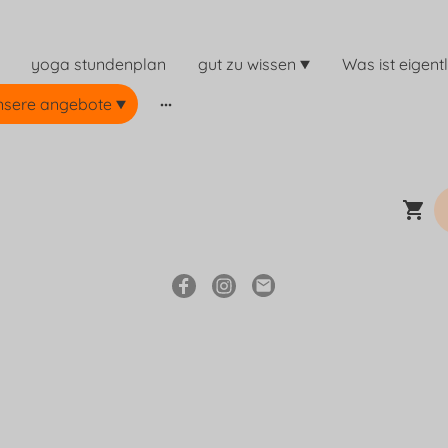
yoga stundenplan
gut zu wissen
nsere angebote