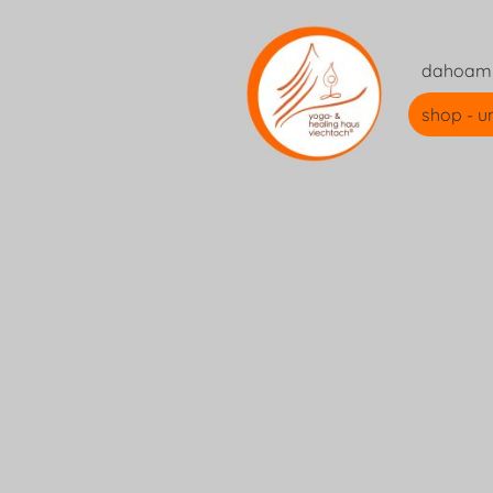
dahoam
shop - u